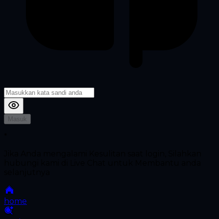
Masuk
*
Jika Anda mengalami Kesulitan saat login, Silahkan
hubungi kami di Live Chat untuk Membantu anda
selanjutnya
home