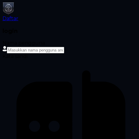
Daftar
login
Nama pengguna
Kata sandi