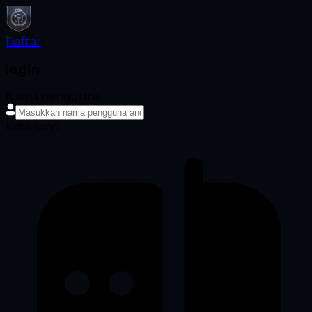
Daftar
login
Nama pengguna
Kata sandi