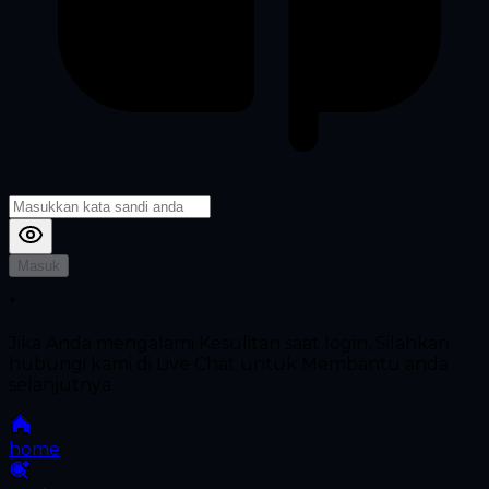
Masuk
*
Jika Anda mengalami Kesulitan saat login, Silahkan
hubungi kami di Live Chat untuk Membantu anda
selanjutnya
home