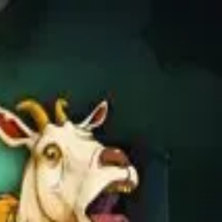
nggi. Informasi selalu diperbarui tepat waktu.
ni menjadi keunggulan penting bagi mereka yang
ormasi.
Transparansi
ini menjadi salah satu daya