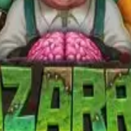
, pemain dapat mengakses semua informasi penting
enjadikan COMTOTO pilihan utama bagi pemain y