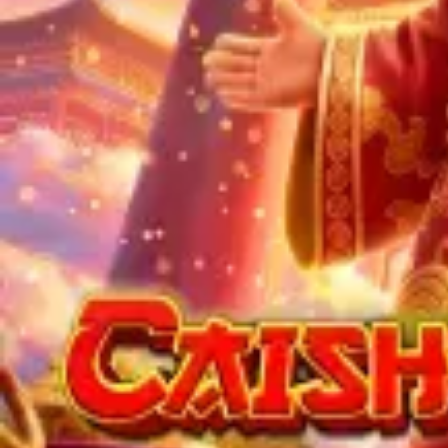
Dengan tampilan data yang rapi dan mudah dibaca
meningkatkan efisiensi bermain.
Hadirnya data real-time yang aman dan cepat m
setiap hari.
Lihat Semua
home
explore
promo
dompet
livechat