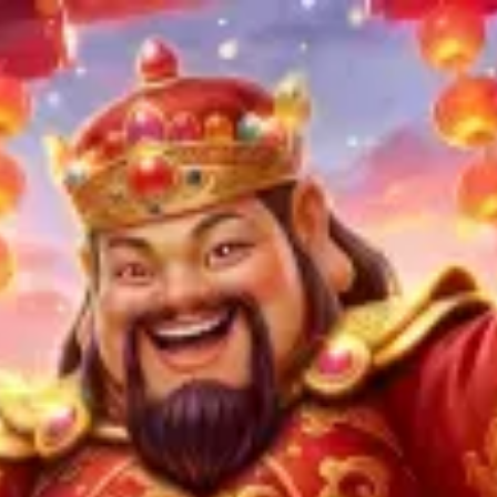
a Angka Real-Time
n data angka secara real-time dengan kecepatan ti
an lebih cepat berdasarkan informasi terbaru. I
k memastikan tidak ada keraguan dalam membaca inf