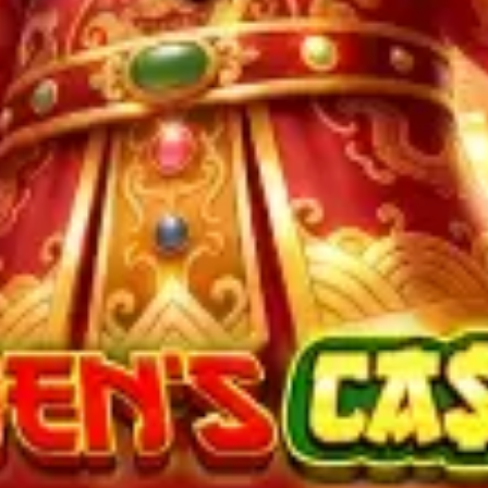
, pemain dapat mengakses semua informasi penting
enjadikan COMTOTO pilihan utama bagi pemain y