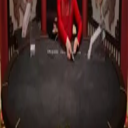
keputusan lebih cepat berdasarkan informasi
terbaru. Ini menjadi keunggulan penting bagi
mereka yang mengandalkan analisis angka.
Setiap hasil angka disajikan secara akurat untuk
memastikan tidak ada keraguan dalam membaca
informasi.
Transparansi
ini menjadi salah satu
daya tarik terbesar COMTOTO.
Dengan tampilan data yang rapi dan mudah
dibaca, pemain dapat mengakses semua
informasi penting hanya dalam beberapa detik.
Hal ini meningkatkan efisiensi bermain.
Hadirnya data real-time yang aman dan cepat
menjadikan COMTOTO pilihan utama bagi
pemain yang membutuhkan
informasi
instan dan
terpercaya setiap hari.