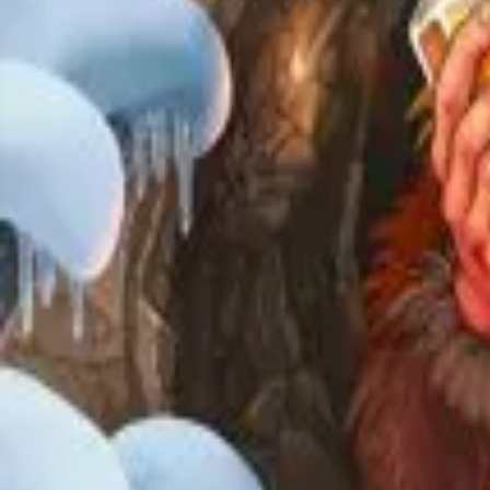
Dengan tampilan data yang rapi dan mudah dibaca
meningkatkan efisiensi bermain.
Hadirnya data real-time yang aman dan cepat m
setiap hari.
Lihat Semua
home
explore
promo
dompet
livechat