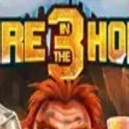
a Angka Real-Time
n data angka secara real-time dengan kecepatan ti
an lebih cepat berdasarkan informasi terbaru. I
k memastikan tidak ada keraguan dalam membaca inf