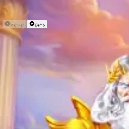
Daftar
Masuk
Mainkan
Demo
Gates of Olympus Super Scatter
pragmatic
kembali
COMTOTO Memberikan Dat
COMTOTO
dikenal karena kemampuannya menyajika
Data real-time
membantu pemain mengambil keputus
mengandalkan analisis angka.
Setiap hasil angka disajikan secara akurat untu
tarik terbesar COMTOTO.