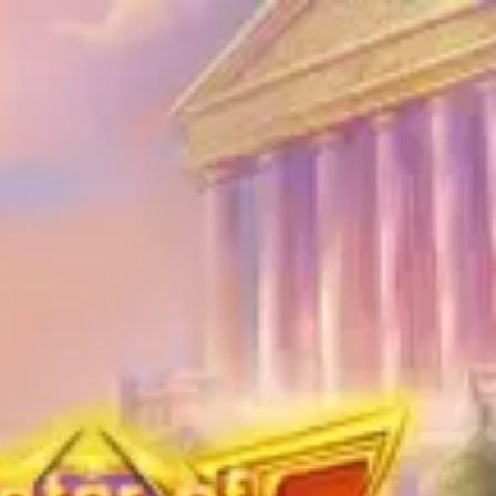
nggi. Informasi selalu diperbarui tepat waktu.
ni menjadi keunggulan penting bagi mereka yang
ormasi.
Transparansi
ini menjadi salah satu daya