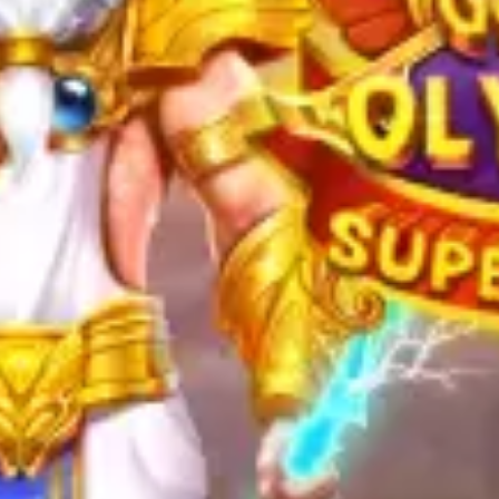
, pemain dapat mengakses semua informasi penting
enjadikan COMTOTO pilihan utama bagi pemain y