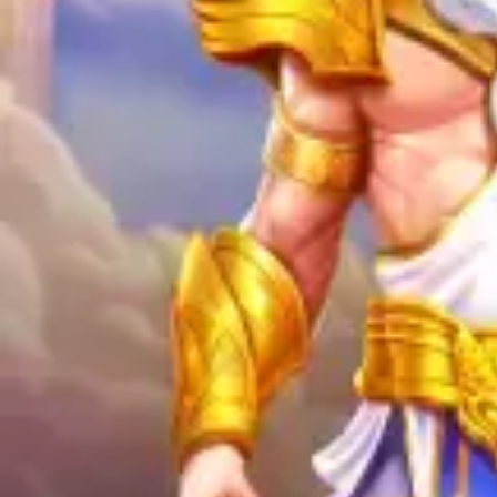
Dengan tampilan data yang rapi dan mudah dibaca
meningkatkan efisiensi bermain.
Hadirnya data real-time yang aman dan cepat m
setiap hari.
Lihat Semua
home
explore
promo
dompet
livechat