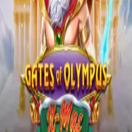
keputusan lebih cepat berdasarkan informasi
terbaru. Ini menjadi keunggulan penting bagi
mereka yang mengandalkan analisis angka.
Setiap hasil angka disajikan secara akurat untuk
memastikan tidak ada keraguan dalam membaca
informasi.
Transparansi
ini menjadi salah satu
daya tarik terbesar COMTOTO.
Dengan tampilan data yang rapi dan mudah
dibaca, pemain dapat mengakses semua
informasi penting hanya dalam beberapa detik.
Hal ini meningkatkan efisiensi bermain.
Hadirnya data real-time yang aman dan cepat
menjadikan COMTOTO pilihan utama bagi
pemain yang membutuhkan
informasi
instan dan
terpercaya setiap hari.