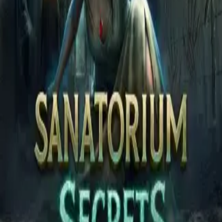
keputusan lebih cepat berdasarkan informasi
terbaru. Ini menjadi keunggulan penting bagi
mereka yang mengandalkan analisis angka.
Setiap hasil angka disajikan secara akurat untuk
memastikan tidak ada keraguan dalam membaca
informasi.
Transparansi
ini menjadi salah satu
daya tarik terbesar COMTOTO.
Dengan tampilan data yang rapi dan mudah
dibaca, pemain dapat mengakses semua
informasi penting hanya dalam beberapa detik.
Hal ini meningkatkan efisiensi bermain.
Hadirnya data real-time yang aman dan cepat
menjadikan COMTOTO pilihan utama bagi
pemain yang membutuhkan
informasi
instan dan
terpercaya setiap hari.