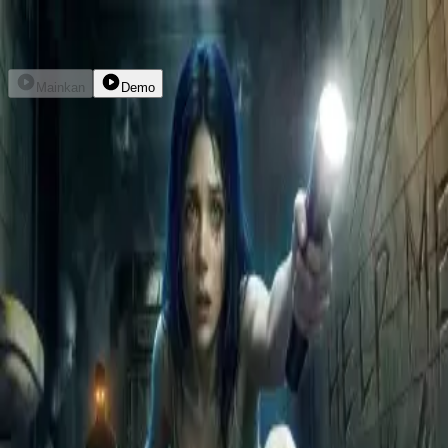
Daftar
Masuk
Mainkan
Demo
Sanatorium Secrets
pragmatic
kembali
COMTOTO Memberikan
Data Angka Real-Time
COMTOTO
dikenal karena kemampuannya
menyajikan data angka secara real-time dengan
kecepatan tinggi. Informasi selalu diperbarui
tepat waktu.
Data real-time
membantu pemain mengambil