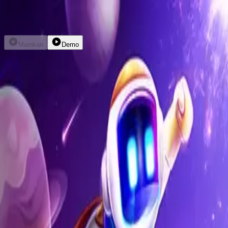
Daftar
Masuk
Mainkan
Demo
Spaceman
pragmatic
kembali
COMTOTO Memberikan
Data Angka Real-Time
COMTOTO
dikenal karena kemampuannya
menyajikan data angka secara real-time dengan
kecepatan tinggi. Informasi selalu diperbarui
tepat waktu.
Data real-time
membantu pemain mengambil