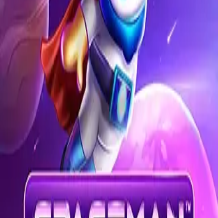
keputusan lebih cepat berdasarkan informasi
terbaru. Ini menjadi keunggulan penting bagi
mereka yang mengandalkan analisis angka.
Setiap hasil angka disajikan secara akurat untuk
memastikan tidak ada keraguan dalam membaca
informasi.
Transparansi
ini menjadi salah satu
daya tarik terbesar COMTOTO.
Dengan tampilan data yang rapi dan mudah
dibaca, pemain dapat mengakses semua
informasi penting hanya dalam beberapa detik.
Hal ini meningkatkan efisiensi bermain.
Hadirnya data real-time yang aman dan cepat
menjadikan COMTOTO pilihan utama bagi
pemain yang membutuhkan
informasi
instan dan
terpercaya setiap hari.