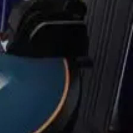
 hanya dalam beberapa detik. Hal ini
ang membutuhkan
informasi
instan dan terpercaya