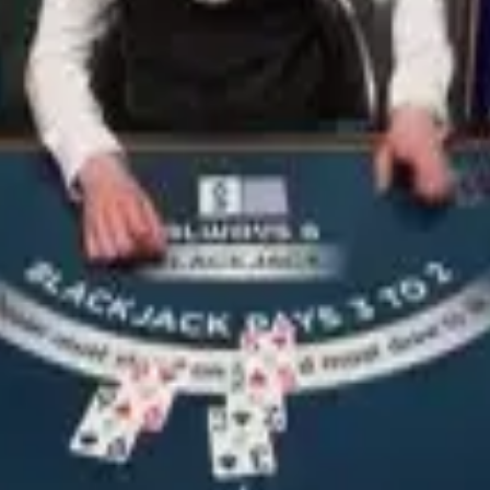
, pemain dapat mengakses semua informasi penting
enjadikan COMTOTO pilihan utama bagi pemain y