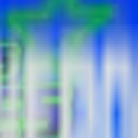
nggi. Informasi selalu diperbarui tepat waktu.