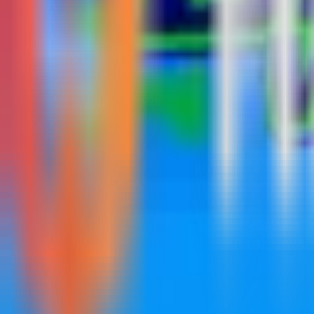
Data real-time
membantu pemain mengambil keputus
mengandalkan analisis angka.
Setiap hasil angka disajikan secara akurat untu
tarik terbesar COMTOTO.
Dengan tampilan data yang rapi dan mudah dibaca
meningkatkan efisiensi bermain.
Hadirnya data real-time yang aman dan cepat m
setiap hari.
Lihat Semua
home