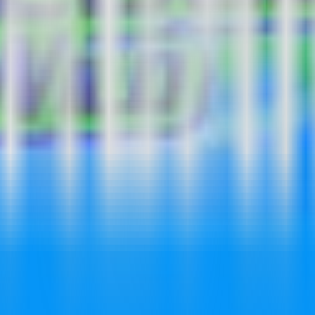
an lebih cepat berdasarkan informasi terbaru. I
k memastikan tidak ada keraguan dalam membaca inf
, pemain dapat mengakses semua informasi penting
enjadikan COMTOTO pilihan utama bagi pemain y