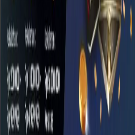
mereka yang mengandalkan analisis angka.
Setiap hasil angka disajikan secara akurat untuk
memastikan tidak ada keraguan dalam membaca
informasi.
Transparansi
ini menjadi salah satu
daya tarik terbesar COMTOTO.
Dengan tampilan data yang rapi dan mudah
dibaca, pemain dapat mengakses semua
informasi penting hanya dalam beberapa detik.
Hal ini meningkatkan efisiensi bermain.
Hadirnya data real-time yang aman dan cepat
menjadikan COMTOTO pilihan utama bagi
pemain yang membutuhkan
informasi
instan dan
terpercaya setiap hari.
Lihat Semua