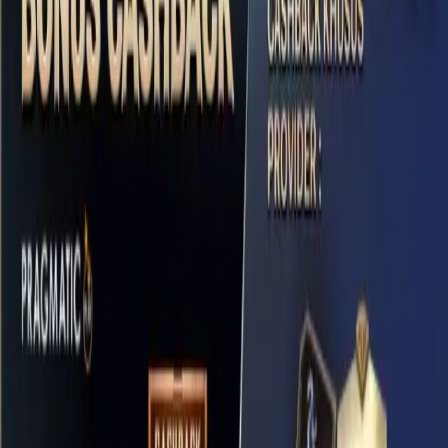
Cashback Provider Lain
Habanero: 10%
Spadegaming: 10%
SBO Sports: 10%
PGSoft: 10%
Syarat & Ketentuan
Minimal kekalahan untuk mendapatkan
cashback adalah
Rp200.000 per minggu
.
Cashback berlaku untuk semua permainan
Live
Game (Spadegaming, Habanero, SBO,
Pragmatic, dan PGSoft)
.
Periode perhitungan cashback adalah
Senin –
Minggu
setiap minggunya.
Cashback dibagikan setiap
Selasa (maksimal
pukul 19.00 WIB)
.
Cashback masuk ke saldo dengan cara
klaim di
menu Kotak Hadiah
.
Cashback yang diterima bisa langsung
ditarik