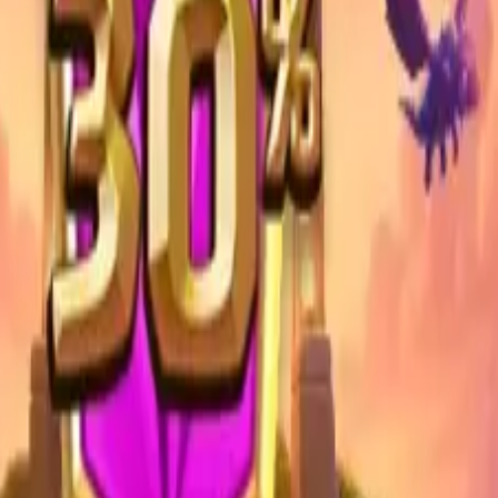
aw langsung.
yang adil dalam promosi ini.