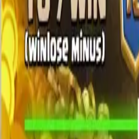
• Jika ditemukan penyalahgunaan, Super Rich be
Fleksibilitas Promosi
• Promosi ini berlaku untuk waktu terbatas dan 
• Syarat & ketentuan dapat berubah sewaktu-wakt
• Promosi ini berlaku mulai 11 Oktober 2025.
COMTOTO Memberikan Dat
COMTOTO
dikenal karena kemampuannya menyajika
Data real-time
membantu pemain mengambil keputus
mengandalkan analisis angka.