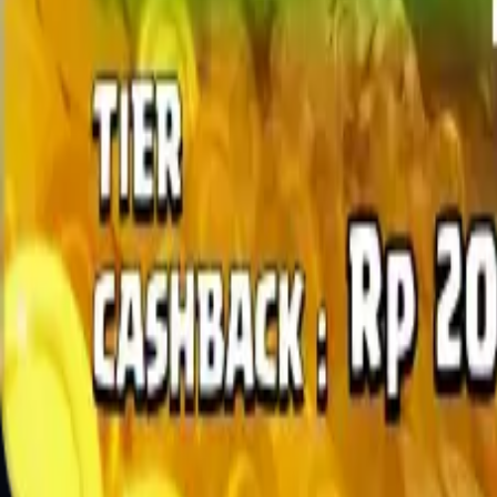
Setiap hasil angka disajikan secara akurat untu
tarik terbesar COMTOTO.
Dengan tampilan data yang rapi dan mudah dibaca
meningkatkan efisiensi bermain.
Hadirnya data real-time yang aman dan cepat m
setiap hari.
Lihat Semua
home
explore
promo