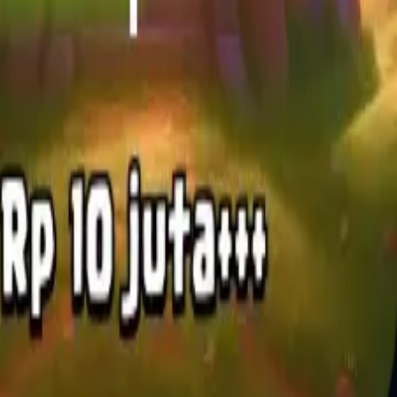
ormasi.
Transparansi
ini menjadi salah satu daya
 hanya dalam beberapa detik. Hal ini
ang membutuhkan
informasi
instan dan terpercaya