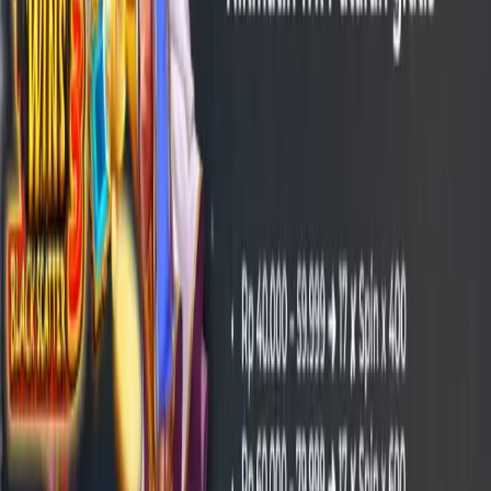
➡️ Dilarang melakukan kecurangan dalam bentuk
apa pun
⚠️ Syarat & ketentuan dapat berubah sewaktu-
waktu tanpa pemberitahuan.
COMTOTO Memberikan
Data Angka Real-Time
COMTOTO
dikenal karena kemampuannya
menyajikan data angka secara real-time dengan
kecepatan tinggi. Informasi selalu diperbarui
tepat waktu.
Data real-time
membantu pemain mengambil