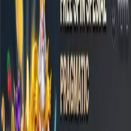
Nominal Deposit & Nilai Putaran:
💰 Rp 40.000 – 59.999 ➜ 17✘ Spin x 400
💰 Rp 60.000 – 79.999 ➜ 17✘ Spin x 600
💰 Rp 80.000 – 99.999 ➜ 17✘ Spin x 800
💰 Rp 100.000 – 199.999 ➜ 17✘ Spin x 1.000
💰 Rp 200.000 ke atas ➜ 17✘ Spin x 2.000